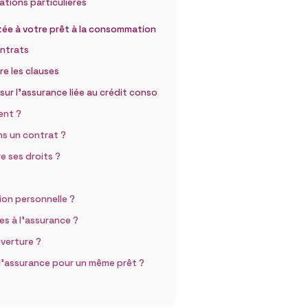
tions particulières
ptée à votre prêt à la consommation
ontrats
re les clauses
ur l’assurance liée au crédit conso
ent ?
ns un contrat ?
 ses droits ?
ion personnelle ?
s à l’assurance ?
uverture ?
s d’assurance pour un même prêt ?