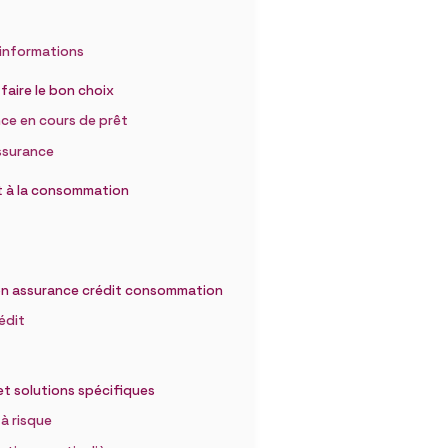
 informations
 faire le bon choix
ce en cours de prêt
ssurance
êt à la consommation
son assurance crédit consommation
édit
 et solutions spécifiques
à risque