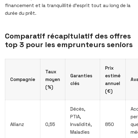
financement et la tranquillité d’esprit tout au long de la
durée du prêt.
Comparatif récapitulatif des offres
top 3 pour les emprunteurs seniors
Prix
Taux
Garanties
estimé
Compagnie
moyen
Av
clés
annuel
(%)
(€)
Décès,
Ac
PTIA,
per
Allianz
0,55
Invalidité,
850
que
Maladies
méd