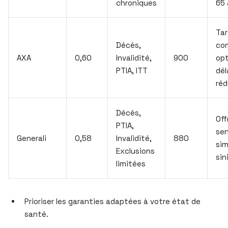
chroniques
65 
Tar
Décès,
com
AXA
0,60
Invalidité,
900
opt
PTIA, ITT
dél
réd
Décès,
Off
PTIA,
sen
Generali
0,58
Invalidité,
880
sim
Exclusions
sin
limitées
Prioriser les garanties adaptées à votre état de
santé.