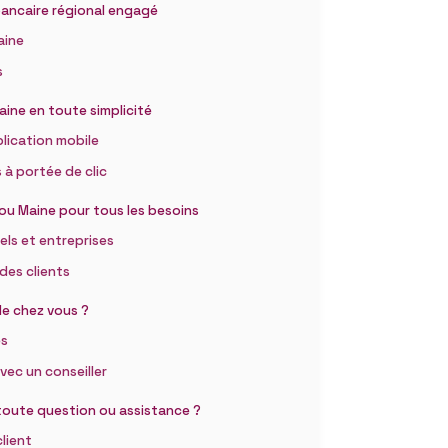
bancaire régional engagé
aine
s
ne en toute simplicité
plication mobile
 à portée de clic
jou Maine pour tous les besoins
els et entreprises
 des clients
de chez vous ?
es
ec un conseiller
toute question ou assistance ?
client