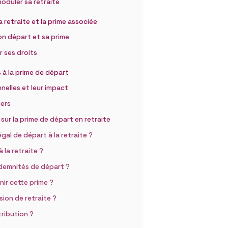
moduler sa retraite
a retraite et la prime associée
on départ et sa prime
r ses droits
s à la prime de départ
nnelles et leur impact
iers
ur la prime de départ en retraite
légal de départ à la retraite ?
 la retraite ?
ndemnités de départ ?
nir cette prime ?
ion de retraite ?
tribution ?