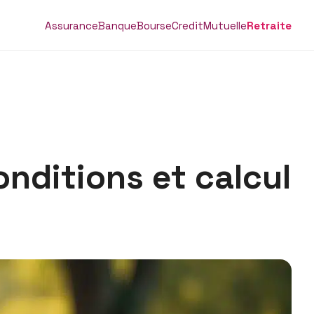
Assurance
Banque
Bourse
Credit
Mutuelle
Retraite
onditions et calcul